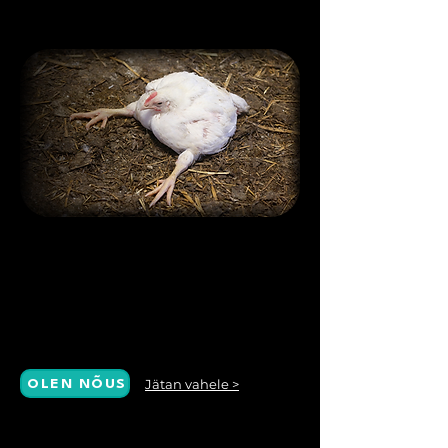
Ma usun, et otsustajad
peavad kuulama avalikku
arvamust.
Jätan vahele >
OLEN NÕUS