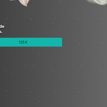
de
.
125 €