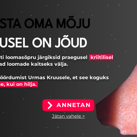
ISTA OMA MÕJU
USEL ON JÕUD
esti loomasõpru järgiksid praegusel
kriitilisel
ad loomade kaitseks välja.
 pöördumist Urmas Kruusele, et see koguks
, kui on hilja.
ANNETAN
Jätan vahele >