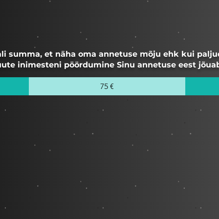
ali summa, et näha oma annetuse mõju ehk kui palju
uute inimesteni pöördumine Sinu annetuse eest jõuab
75 €