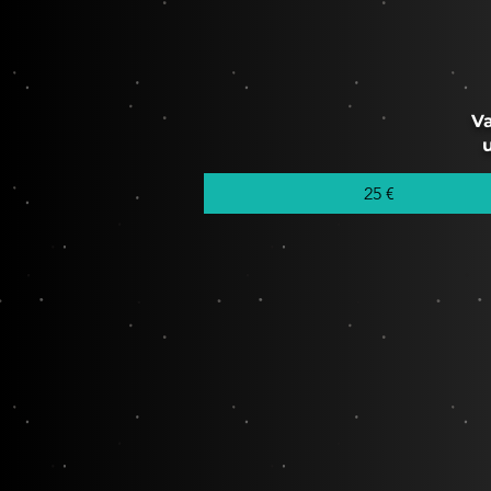
V
25 €