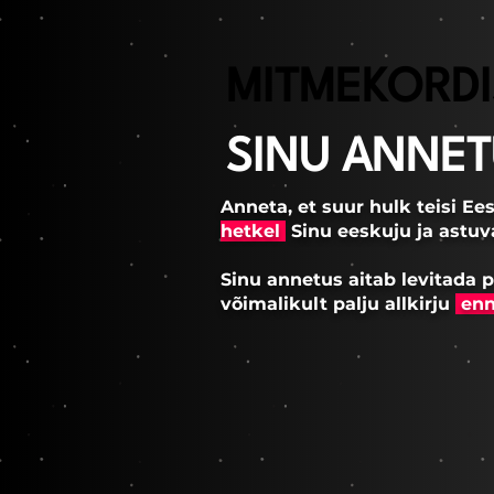
MITMEKORD
SINU ANNET
Anneta, et suur hulk teisi E
hetkel
Sinu eeskuju ja astuv
Sinu annetus aitab levitada
võimalikult palju allkirju
enne